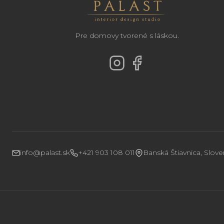
Pre domovy tvorené s láskou.
info@palast.sk
+421 903 108 011
Banská Štiavnica, Slov