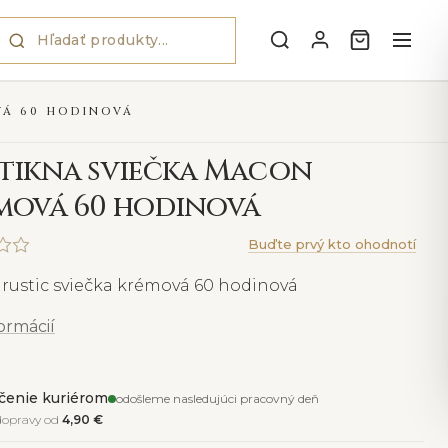
VÁ 60 HODINOVÁ
tikna sviečka Macon
mová 60 hodinová
Buďte prvý kto ohodnotí
rustic sviečka krémová 60 hodinová
formácií
čenie kuriérom
odošleme nasledujúci pracovný deň
dopravy od
4,90 €