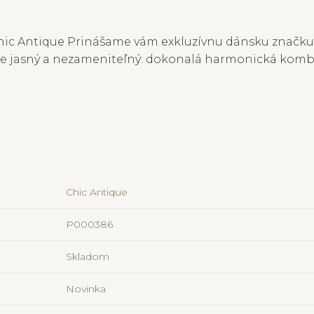
ic Antique Prinášame vám exkluzívnu dánsku značku Ch
 je jasný a nezameniteľný: dokonalá harmonická kombi
Chic Antique
P000386
Skladom
Novinka