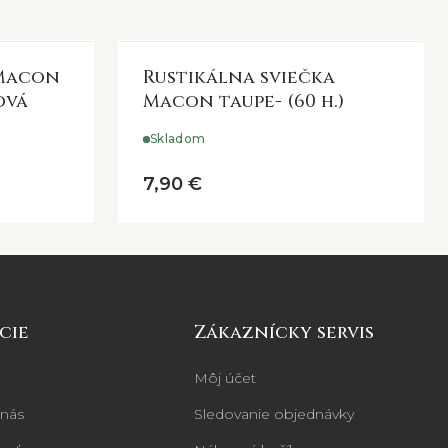
 Macon
Rustikálna sviečka
ová
Macon taupe- (60 h.)
Skladom
7,90 €
cie
Zákaznícky servis
Môj účet
 nás
Sledovanie objednávky