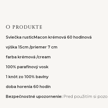
O PRODUKTE
Sviečka
rustic
Macon krémo
vá 60 hodinová
výška 15cm /priemer 7 cm
farba krémová /cream
100% parafínový vosk
1 knôt zo 100% bavlny
doba horenia 60 hodín
Bezpečnostné upozornenie:
Pred použitím si pozor