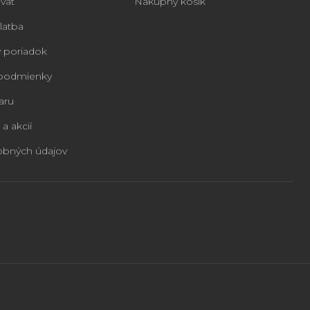
vať
Nákupný košík
latba
 poriadok
podmienky
aru
 a akcií
obných údajov