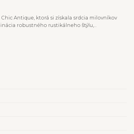
ic Antique, ktorá si získala srdcia milovníkov
nácia robustného rustikálneho štýlu,...