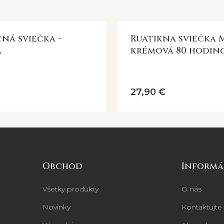
ná sviečka -
Ruatikna sviečka
á
krémová 80 hodin
27,90 €
Obchod
Informá
Všetky produkty
O nás
Novinky
Kontaktujte