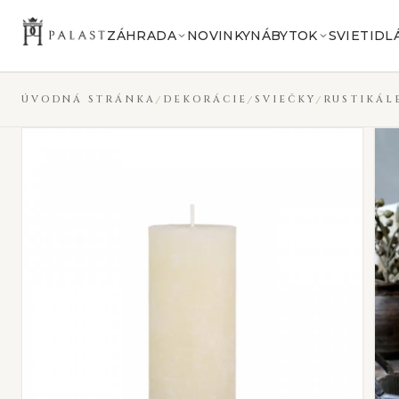
Preskočiť na obsah
ZÁHRADA
NOVINKY
NÁBYTOK
SVIETIDL
ÚVODNÁ STRÁNKA
DEKORÁCIE
SVIEČKY
RUSTIKÁL