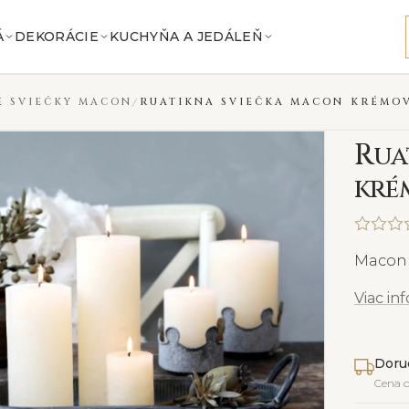
Á
DEKORÁCIE
KUCHYŇA A JEDÁLEŇ
E SVIEČKY MACON
RUATIKNA SVIEČKA MACON KRÉMO
R
ua
kré
Macon 
Viac in
Doru
Cena 