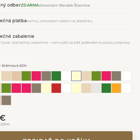
ný odber
ZDARMA
showroom Banská Štiavnica
ečná platba
kartou, prevodom alebo na dobierku
ečné zabalenie
 tovar starostlivo zabalíme – nemusíte sa báť poškodenia počas prepravy
:
Krémová 60h
 €
z DPH