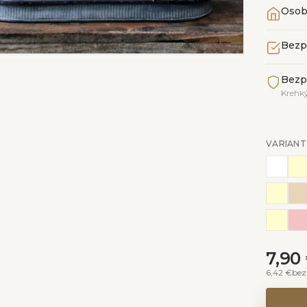
Osob
Bezp
Bezp
Krehký
VARIANT
7,90
6,42 €
be