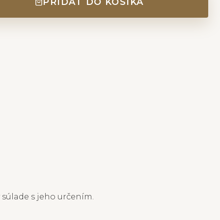
PRIDAŤ DO KOŠÍKA
 súlade s jeho určením.