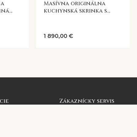
na
Masívna originálna
kuchynská skrinka s
mramorovou doskou
1 890,00 €
cie
Zákaznícky servis
Môj účet
 nás
Sledovanie objednávky
vať
Nákupný košík