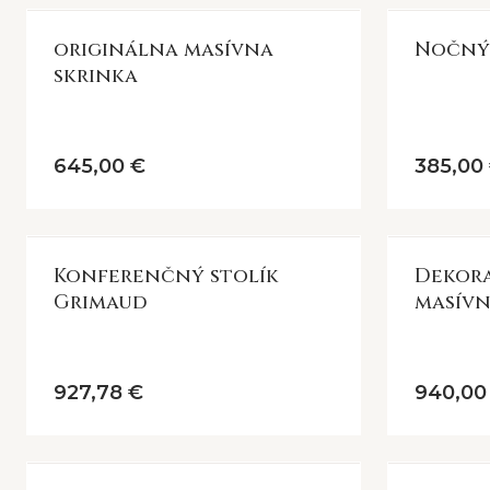
Dôležité upozornenie pre kupujúcich:
Keďže ide o autentické
kúsok bude mať svoj vlastný, jedinečný vzhľad, ktorý z neho r
originálna masívna
Nočný 
skrinka
645,00 €
385,00
Konferenčný stolík
Dekor
Grimaud
masívn
927,78 €
940,00