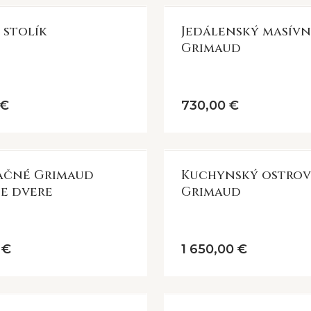
 recyklované drevo, počítajte s variáciami v tvare, veľkosti, odti
obí zberateľský unikát.
stolík
Jedálenský masívn
Grimaud
 €
730,00 €
ačné Grimaud
Kuchynský ostro
e dvere
Grimaud
 €
1 650,00 €