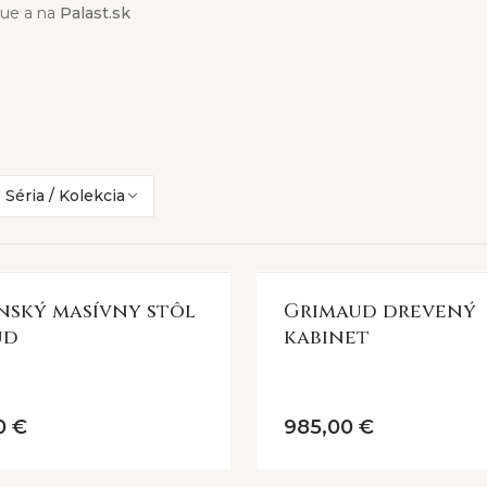
que a na
Palast.sk
.
 a kusov nábytku vyrobených
Séria / Kolekcia
ábytku nenájdete.
nský masívny stôl
Grimaud drevený
dentické kusy. Každý stolík, kabinet či dekorácia má svoj vlastný
ud
kabinet
vý život starému drevu. Výberom kúsku z tejto série podporujet
py po opracovaní sú žiadanými prvkami. Sú to dôkazy o tom, že d
vnych predmetov až po dominantné kusy nábytku, ktoré sa stan
0 €
985,00 €
nalosti),
rustikálneho štýlu
, ale aj pre
moderné interiéry
, kde j