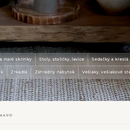
a malé skrinky
Stoly, stoličky, lavice
Sedačky a kreslá
ok
Zrkadlá
Záhradný nábytok
Vešiaky, vešiakové st
IMAUD