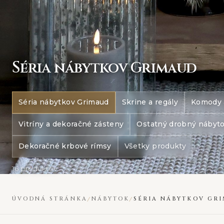
S
éria nábytkov Grimaud
Séria nábytkov Grimaud
Skrine a regály
Komody 
Vitríny a dekoračné zásteny
Ostatný drobný nábyt
Dekoračné krbové rímsy
Všetky produkty
16 produktov
ÚVODNÁ STRÁNKA
NÁBYTOK
SÉRIA NÁBYTKOV GR