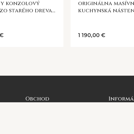
ny konzolový
originálna masív
 zo starého dreva
kuchynská nástenná
ud
polica Grimaud
 €
1 190,00 €
Obchod
Informá
Všetky produkty
O nás
Novinky
Kontaktujte
Výpredaj
Ako nakupo