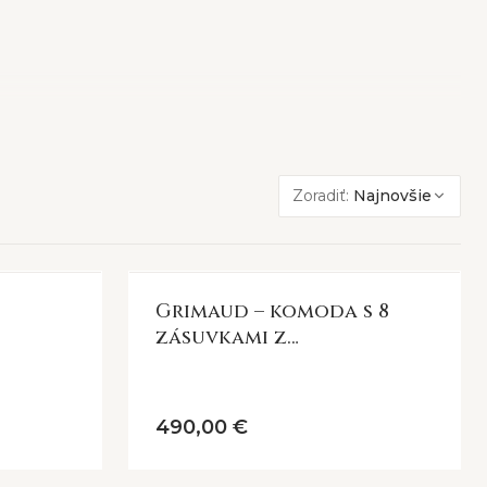
Zoradiť:
Najnovšie
Grimaud – komoda s 8
 charakter.
zásuvkami z
e ekologický prístup k interiérovému dizajnu.
recyklovaného dreva
revo má svoju históriu a dušu.
ú stredobodom každej miestnosti.
490,00 €
eden solitér z recyklovaného dreva dokáže rozbiť chlad