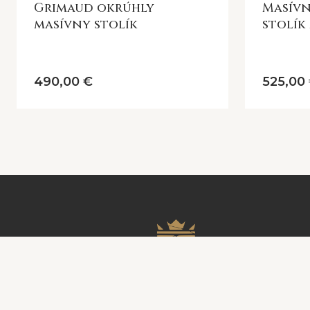
Grimaud okrúhly
Masív
masívny stolík
stolík
Grima
490,00 €
525,00