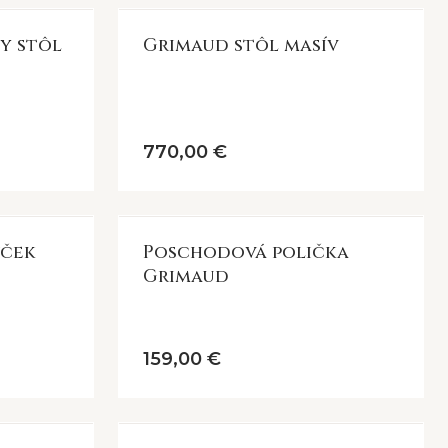
eni a druhu dreva. Fotografia produktu je ilustračná – váš
y stôl
Grimaud stôl masív
770,00 €
vček
Poschodová polička
Grimaud
159,00 €