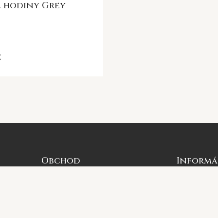
 hodiny Grey
€
Obchod
Informá
Všetky produkty
O nás
Novinky
Kontaktujte
Výpredaj
Ako nakupo