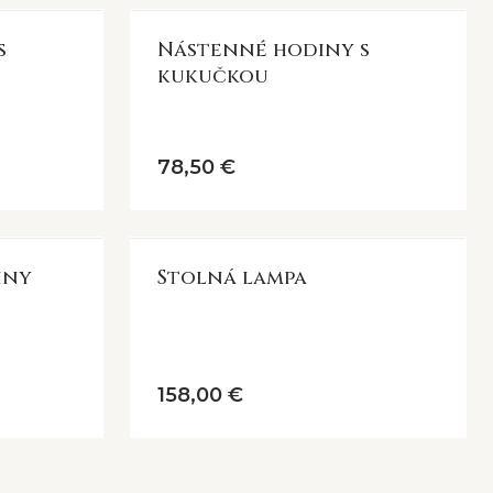
s
Nástenné hodiny s
kukučkou
78,50 €
iny
Stolná lampa
158,00 €