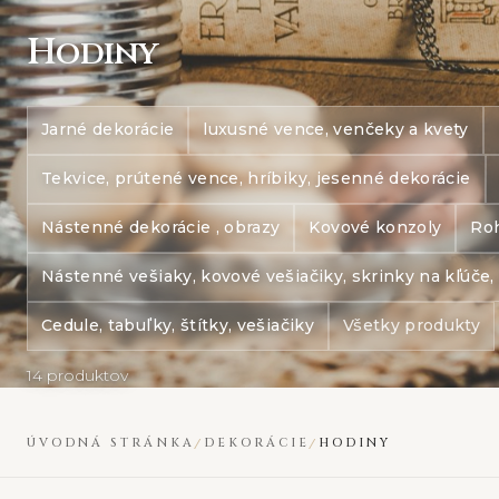
H
odiny
Jarné dekorácie
luxusné vence, venčeky a kvety
Tekvice, prútené vence, hríbiky, jesenné dekorácie
Nástenné dekorácie , obrazy
Kovové konzoly
Roh
Nástenné vešiaky, kovové vešiačiky, skrinky na kľúče,
Cedule, tabuľky, štítky, vešiačiky
Všetky produkty
14 produktov
ÚVODNÁ STRÁNKA
DEKORÁCIE
HODINY