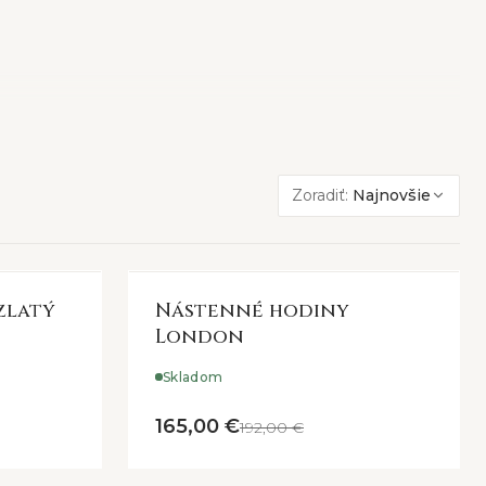
Zoradiť:
Najnovšie
zlatý
Nástenné hodiny
London
Skladom
165,00 €
192,00 €