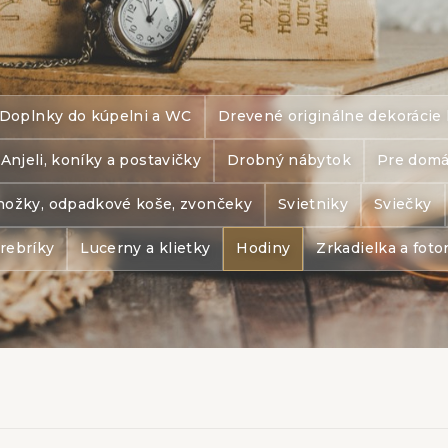
Doplnky do kúpelni a WC
Drevené originálne dekoráci
Anjeli, koníky a postavičky
Drobný nábytok
Pre domá
ožky, odpadkové koše, zvončeky
Svietniky
Sviečky
 rebríky
Lucerny a klietky
Hodiny
Zrkadielka a fot