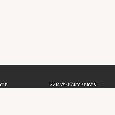
cie
Zákaznícky servis
Môj účet
 nás
Sledovanie objednávky
vať
Nákupný košík