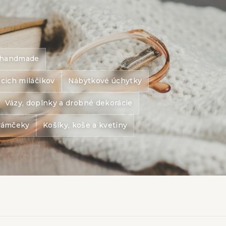
e handmade
cich miláčikov
Nábytkové úchytky
Vázy, doplnky a drobné dekorácie
orámčeky
Košíky, koše a kvetiny