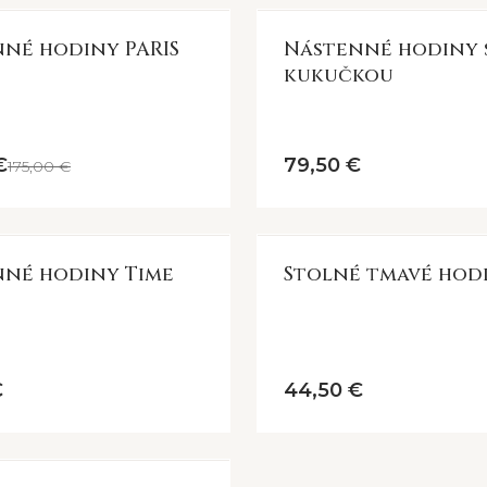
acovanie a dizajn.
né hodiny PARIS
Nástenné hodiny 
kukučkou
riginality.
ické,
€
79,50 €
175,00 €
né hodiny Time
Stolné tmavé hod
€
44,50 €