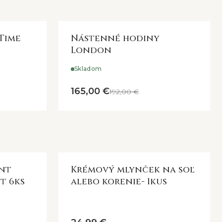
Time
Nástenné hodiny
London
Skladom
165,00 €
192,00 €
int
Krémový mlynček na soľ
t 6ks
alebo korenie- 1kus