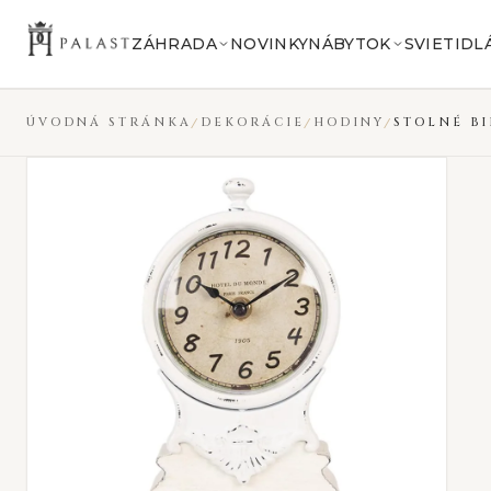
Preskočiť na obsah
VYPREDANÉ
ZÁHRADA
NOVINKY
NÁBYTOK
SVIETIDL
ÚVODNÁ STRÁNKA
DEKORÁCIE
HODINY
STOLNÉ B