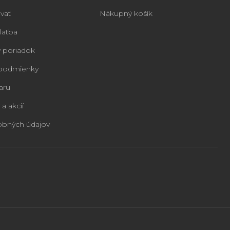
vať
Nákupný košík
latba
 poriadok
podmienky
aru
 a akcií
obných údajov