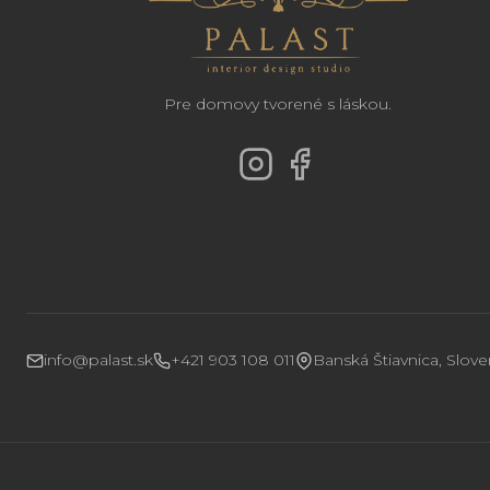
Pre domovy tvorené s láskou.
info@palast.sk
+421 903 108 011
Banská Štiavnica, Slov