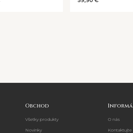
€
59,90 €
Obchod
Informá
Všetky produkty
O nás
Novinky
Kontaktujte