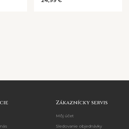
24,99 €
cie
Zákaznícky servis
Môj účet
 nás
Sledovanie objednávky