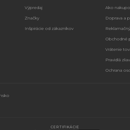
Výpredaj
Ako nakupo
Značky
Doprava a p
Inšpirácie od zákazníkov
Reklamačný
Obchodné 
Vrátenie tov
Pravidlá zliav
Ochrana os
ensko
CERTIFIKÁCIE