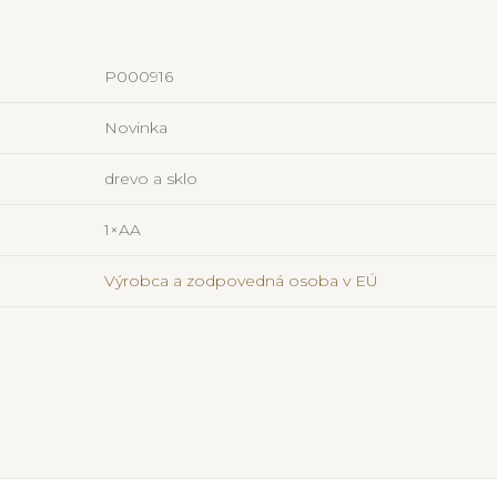
P000916
Novinka
drevo a sklo
1×AA
Výrobca a zodpovedná osoba v EÚ