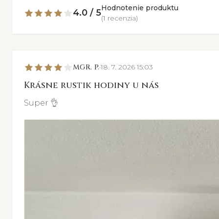
Hodnotenie produktu
4.0 / 5
(1 recenzia)
MGR. P.
18. 7. 2026 15:03
•
Krásne rustik hodiny u nás
Super 👌