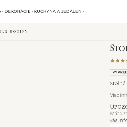
Á
DEKORÁCIE
KUCHYŇA A JEDÁLEŇ
IELE HODINY
S
to
VYPRE
Stolné
Viac in
Upozo
Máte z
vás in