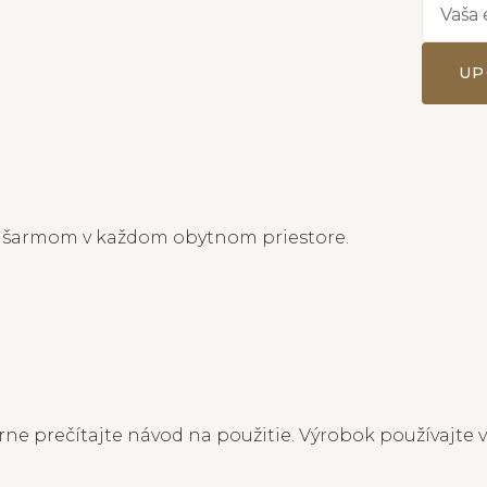
UP
so šarmom v každom obytnom priestore.
ne prečítajte návod na použitie. Výrobok používajte v