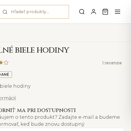
lné biele hodiny
1 recenzia
DANÉ
 biele hodiny
formácií
rniť ma pri dostupnosti
áujem o tento produkt? Zadajte e-mail a budeme
formovať, keď bude znovu dostupný.