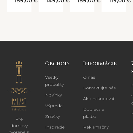
159,00 €
149,00 €
159,00 €
119,00 €
Obchod
Informácie
Všetky
O nás
produkty
Kontaktujte nás
Novinky
Ako nakupovať
Výpredaj
Doprava a
Značky
platba
Pre
domovy
Inšpirácie
Reklamačný
tvorené s