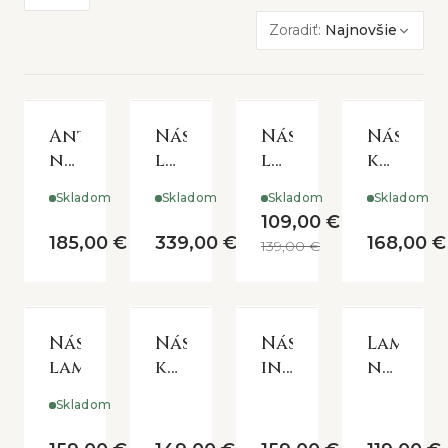
Zoradiť:
Najnovšie
Antická
Nástenná
Nástenná
Násten
nástenná
lampa
lampa
kovová
kovová
drevo
Black
lampa
Skladom
Skladom
Skladom
Skladom
béžová
a
Flower
109,00 €
lampa
kov
185,00 €
339,00 €
168,00 €
139,00 €
Nástenná
Nástenná
Nástenná
Lampa
lampa
kovová
industriálna
na
lampa
lampa
stenu
Skladom
tmavá
Vintage
modrá