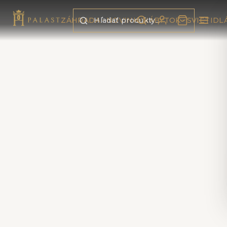
Preskočiť na obsah
ZÁHRADA
NOVINKY
NÁBYTOK
SVIETIDL