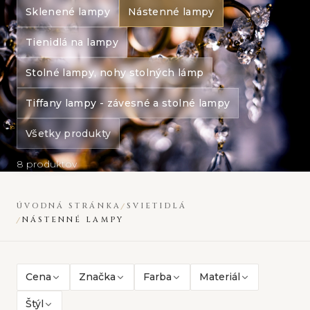
Sklenené lampy
Nástenné lampy
Tienidlá na lampy
Stolné lampy, nohy stolných lámp
Tiffany lampy - závesné a stolné lampy
Všetky produkty
8 produktov
ÚVODNÁ STRÁNKA
SVIETIDLÁ
NÁSTENNÉ LAMPY
Cena
Značka
Farba
Materiál
Štýl