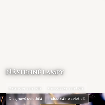
N
ástenné lampy
Ratanové svietidlá
Francúzske svietidlá
Dizajnové svietidlá
Industriálne svietidlá