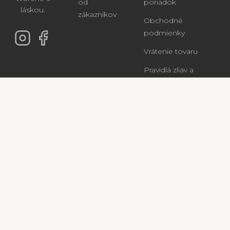
od
poriadok
láskou.
zákazníkov
Obchodné
podmienky
Vrátenie tovaru
Pravidlá zliav a
akcií
Ochrana
osobných
údajov
info@palast.sk
+421 903 108 011
Banská Štiavnica, Slovensko