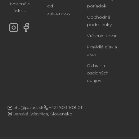
tvorené s
od
poriadok
láskou.
zákazníkov
Obchodné
podmienky
Vrátenie tovaru
Pravidlá zliav a
akcií
Ochrana
osobných
údajov
info@palast.sk
+421 903 108 011
Banská Štiavnica, Slovensko