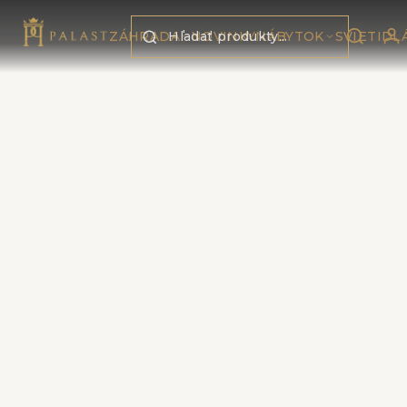
Preskočiť na obsah
ZÁHRADA
NOVINKY
NÁBYTOK
SVIETIDL