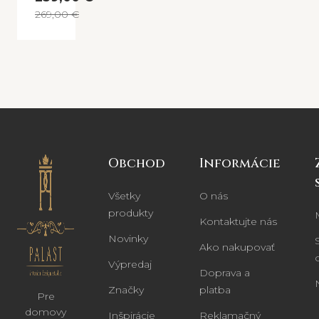
269,00 €
Obchod
Informácie
Všetky
O nás
produkty
Kontaktujte nás
Novinky
Ako nakupovať
Výpredaj
Doprava a
Značky
platba
Pre
domovy
Inšpirácie
Reklamačný