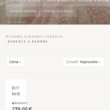
Závesy a záclony
Módne doplnky, klobúky a detské
Ľanové textílie
Všetky produkty
1 produktov
ÚVODNÁ STRÁNKA
TEXTÍLIE
KOBERCE A BEHÚNE
Cena
Zoradiť:
Najnovšie
Jutový
koberec
Skladom
239,00 €