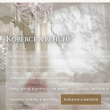
K
oberce a behúne
Kolekcia AIX | Prikrývky a dekoračné obliečky na van
Ľanové obrusy, obrúsky, vankúše a závesy
Dekoračné vankúše a podsedáky
Deky, plédy a prehozy na posteľ
Obrusy, behúne a 
Uteráky, utierky a servítky
Koberce a behúne