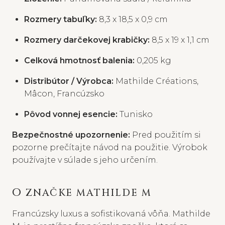
Rozmery tabuľky:
8,3 x 18,5 x 0,9 cm
Rozmery darčekovej krabičky:
8,5 x 19 x 1,1 cm
Celková hmotnosť balenia:
0,205 kg
Distribútor / Výrobca:
Mathilde Créations,
Mâcon, Francúzsko
Pôvod vonnej esencie:
Tunisko
Bezpečnostné upozornenie:
Pred použitím si
pozorne prečítajte návod na použitie. Výrobok
používajte v súlade s jeho určením.
O ZNAČKE MATHILDE M
Francúzsky luxus a sofistikovaná vôňa. Mathilde