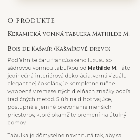
O PRODUKTE
Keramická vonná tabuľka Mathilde M.
Bois de Kašmír (Kašmírové drevo)
Podľahnite čaru francúzskeho luxusu so
sádrovou vonnou tabuľkou od
Mathilde M.
Táto
jedinečná interiérová dekorácia, verná vizuálu
elegantnej čokolády, je kompletne ručne
vyrobená v remeselných dielňach značky podľa
tradičných metód. Slúži na dlhotrvajúce,
postupné a jemné prevoňanie menších
priestorov, ktoré okamžite premení na útulný
domov.
Tabuľka je dômyselne navrhnutá tak, aby sa