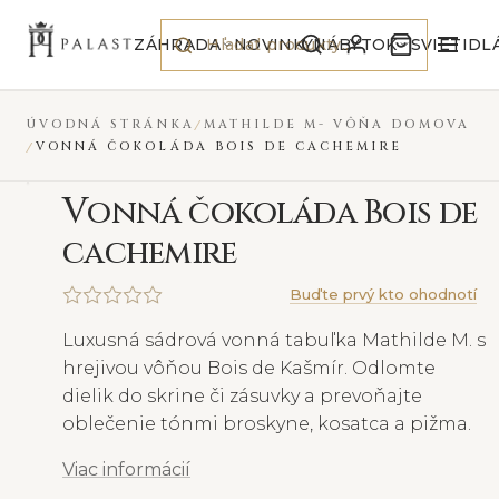
Preskočiť na obsah
NOVINKA
NOVINKA
VYPREDANÉ
ZÁHRADA
NOVINKY
NÁBYTOK
SVIETIDL
ÚVODNÁ STRÁNKA
MATHILDE M- VÔŇA DOMOVA
VONNÁ ČOKOLÁDA BOIS DE CACHEMIRE
V
onná čokoláda Bois de
cachemire
Buďte prvý kto ohodnotí
Luxusná sádrová vonná tabuľka Mathilde M. s
hrejivou vôňou Bois de Kašmír. Odlomte
dielik do skrine či zásuvky a prevoňajte
oblečenie tónmi broskyne, kosatca a pižma.
Viac informácií