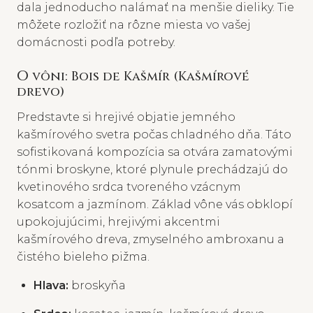
dala jednoducho nalámať na menšie dieliky. Tie
môžete rozložiť na rôzne miesta vo vašej
domácnosti podľa potreby.
O vôni: Bois de Kašmír (Kašmírové
drevo)
Predstavte si hrejivé objatie jemného
kašmírového svetra počas chladného dňa. Táto
sofistikovaná kompozícia sa otvára zamatovými
tónmi broskyne, ktoré plynule prechádzajú do
kvetinového srdca tvoreného vzácnym
kosatcom a jazmínom. Základ vône vás obklopí
upokojujúcimi, hrejivými akcentmi
kašmírového dreva, zmyselného ambroxanu a
čistého bieleho pižma.
Hlava:
broskyňa