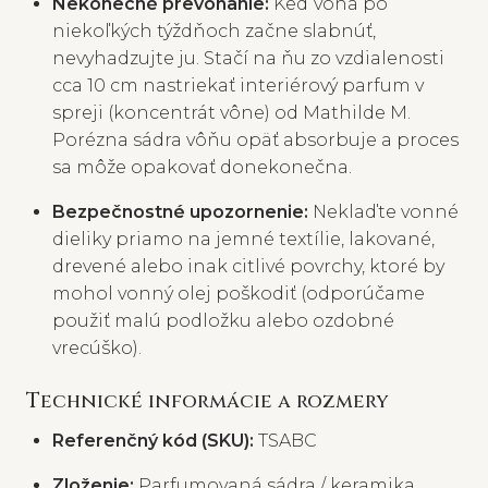
Nekonečné prevoňanie:
Keď vôňa po
niekoľkých týždňoch začne slabnúť,
nevyhadzujte ju. Stačí na ňu zo vzdialenosti
cca 10 cm nastriekať interiérový parfum v
spreji (koncentrát vône) od Mathilde M.
Porézna sádra vôňu opäť absorbuje a proces
sa môže opakovať donekonečna.
Bezpečnostné upozornenie:
Neklaďte vonné
dieliky priamo na jemné textílie, lakované,
drevené alebo inak citlivé povrchy, ktoré by
mohol vonný olej poškodiť (odporúčame
použiť malú podložku alebo ozdobné
vrecúško).
Technické informácie a rozmery
Referenčný kód (SKU):
TSABC
Zloženie:
Parfumovaná sádra / keramika