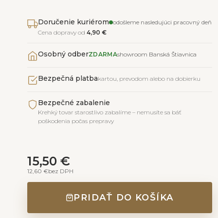
Doručenie kuriérom
odošleme nasledujúci pracovný deň
Cena dopravy od
4,90 €
Osobný odber
ZDARMA
showroom Banská Štiavnica
Bezpečná platba
kartou, prevodom alebo na dobierku
Bezpečné zabalenie
Krehký tovar starostlivo zabalíme – nemusíte sa báť
poškodenia počas prepravy
15,50 €
12,60 €
bez DPH
PRIDAŤ DO KOŠÍKA