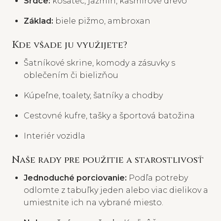
Srdce:
kosatec, jazmín, kašmírové drevo
Základ:
biele pižmo, ambroxan
Kde všade ju využijete?
Šatníkové skrine, komody a zásuvky s
oblečením či bielizňou
Kúpeľne, toalety, šatníky a chodby
Cestovné kufre, tašky a športová batožina
Interiér vozidla
Naše rady pre použitie a starostlivosť
Jednoduché porciovanie:
Podľa potreby
odlomte z tabuľky jeden alebo viac dielikov a
umiestnite ich na vybrané miesto.