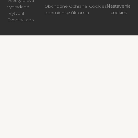
Všetky práva
Obchodné
Ochrana
Cookies
Nastavenia
vyhradené.
podmienky
súkromia
cookies
Vytvoril
EvonityLabs