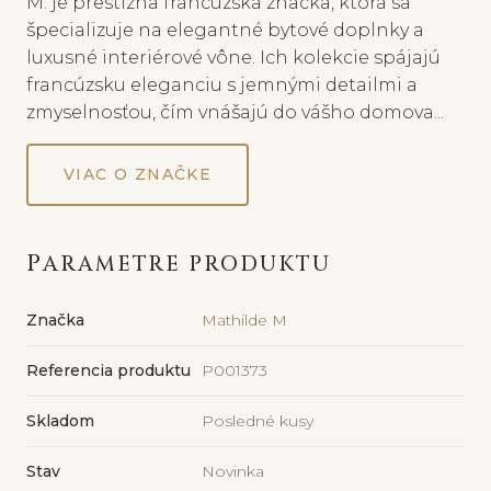
M. je prestížna francúzska značka, ktorá sa
špecializuje na elegantné bytové doplnky a
luxusné interiérové vône. Ich kolekcie spájajú
francúzsku eleganciu s jemnými detailmi a
zmyselnosťou, čím vnášajú do vášho domova...
VIAC O ZNAČKE
PARAMETRE PRODUKTU
Značka
Mathilde M
Referencia produktu
P001373
Skladom
Posledné kusy
Stav
Novinka