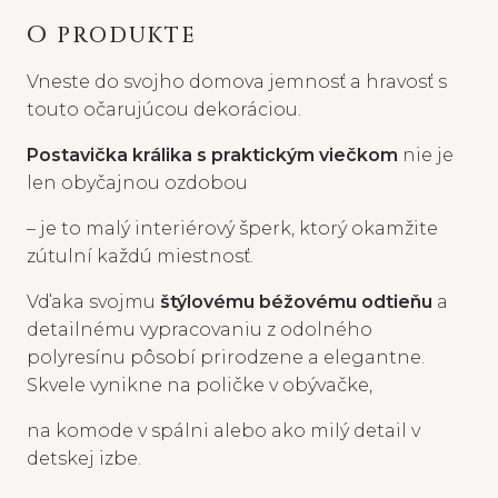
O PRODUKTE
Vneste do svojho domova jemnosť a hravosť s
touto očarujúcou dekoráciou.
Postavička králika s praktickým viečkom
nie je
len obyčajnou ozdobou
– je to malý interiérový šperk, ktorý okamžite
zútulní každú miestnosť.
Vďaka svojmu
štýlovému béžovému odtieňu
a
detailnému vypracovaniu z odolného
polyresínu pôsobí prirodzene a elegantne.
Skvele vynikne na poličke v obývačke,
na komode v spálni alebo ako milý detail v
detskej izbe.