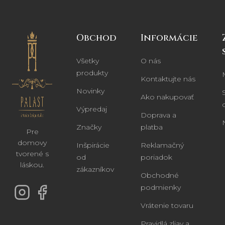
Obchod
Informácie
Všetky
O nás
produkty
Kontaktujte nás
Novinky
Ako nakupovať
Výpredaj
Doprava a
Značky
platba
Pre
domovy
Inšpirácie
Reklamačný
tvorené s
od
poriadok
láskou.
zákazníkov
Obchodné
podmienky
Vrátenie tovaru
Pravidlá zliav a