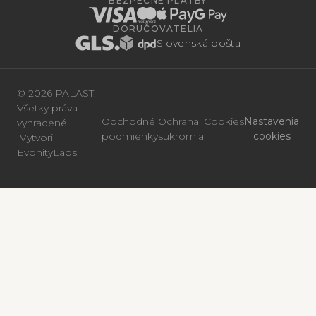
BEZPEČNÉ PLATBY
DORUČOVATELIA
Slovenská pošta
© 2026 PALAST.
Všetky práva
Obchodné
Ochrana
Cookies
Nastavenia
vyhradené.
podmienky
súkromia
cookies
Vytvoril
EvonityLabs