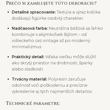
Prečo si zamilujete túto dekoráciu?
Detailné spracovanie:
Textúra a výraz králika
dodávajú figúrke osobitý charakter.
Nadčasová farba:
Neutrálna béžová sa ľahko
kombinuje s akýmkoľvek štýlom – od
vidieckeho cez vintage až po moderný
minimalizmus.
Praktický detail:
Vďaka viečku môže slúžiť
ako skrytý priestor na drobnosti, šperky
alebo sladkosti.
Trvácny materiál:
Polyresín zaručuje
odolnosť voči poškodeniu a precízne
vykreslenie aj tých najmenších detailov.
Technické parametre: