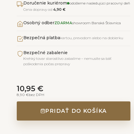
Doručenie kuriérom
odošleme nasledujúci pracovný deň
Cena dopravy od
4,90 €
Osobný odber
ZDARMA
showroom Banská Štiavnica
Bezpečná platba
kartou, prevodom alebo na dobierku
Bezpečné zabalenie
Krehký tovar starostlivo zabalíme – nemusíte sa báť
poškodenia počas prepravy
10,95 €
8,90 €
bez DPH
PRIDAŤ DO KOŠÍKA