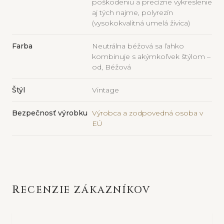
poškodeniu a precízne vykreslenie
aj tých najme, polyrezín
(vysokokvalitná umelá živica)
Farba
Neutrálna béžová sa ľahko
kombinuje s akýmkoľvek štýlom –
od, Béžová
Štýl
Vintage
Bezpečnosť výrobku
Výrobca a zodpovedná osoba v
EÚ
RECENZIE ZÁKAZNÍKOV