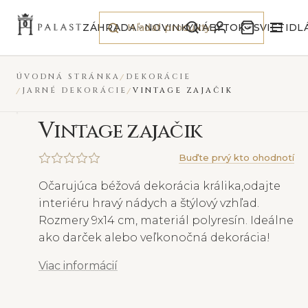
Preskočiť na obsah
VYPREDANÉ
ZÁHRADA
NOVINKY
NÁBYTOK
SVIETIDL
ÚVODNÁ STRÁNKA
DEKORÁCIE
JARNÉ DEKORÁCIE
VINTAGE ZAJAČIK
V
intage zajačik
Buďte prvý kto ohodnotí
Očarujúca béžová dekorácia králika,odajte
interiéru hravý nádych a štýlový vzhľad.
Rozmery 9x14 cm, materiál polyresín. Ideálne
ako darček alebo veľkonočná dekorácia!
Viac informácií