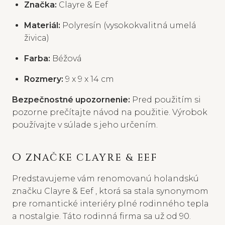
Značka:
Clayre & Eef
Materiál:
Polyresín (vysokokvalitná umelá
živica)
Farba:
Béžová
Rozmery:
9 x 9 x 14 cm
Bezpečnostné upozornenie:
Pred použitím si
pozorne prečítajte návod na použitie. Výrobok
používajte v súlade s jeho určením.
O ZNAČKE CLAYRE & EEF
Predstavujeme vám renomovanú holandskú
značku Clayre & Eef , ktorá sa stala synonymom
pre romantické interiéry plné rodinného tepla
a nostalgie. Táto rodinná firma sa už od 90.