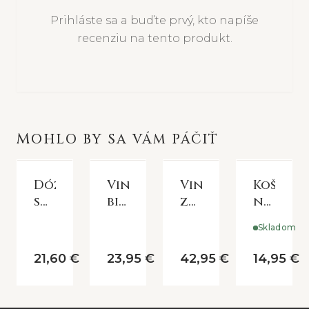
Prihláste sa a buďte prvý, kto napíše
recenziu na tento produkt.
MOHLO BY SA VÁM PÁČIŤ
Dózička
Vintage
Vintage
Košík
so
biely
zajačik
na
zajačikom
králik
26cm
pečivo
Skladom
EGG
v
NATURA
šálke
LINEN
21,60 €
23,95 €
42,95 €
14,95 €
s
EASTER
kvetmi
|