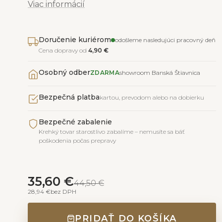
Viac informácií
Doručenie kuriérom
odošleme nasledujúci pracovný deň
Cena dopravy od
4,90 €
Osobný odber
ZDARMA
showroom Banská Štiavnica
Bezpečná platba
kartou, prevodom alebo na dobierku
Bezpečné zabalenie
Krehký tovar starostlivo zabalíme – nemusíte sa báť
poškodenia počas prepravy
35,60 €
44,50 €
28,94 €
bez DPH
PRIDAŤ DO KOŠÍKA