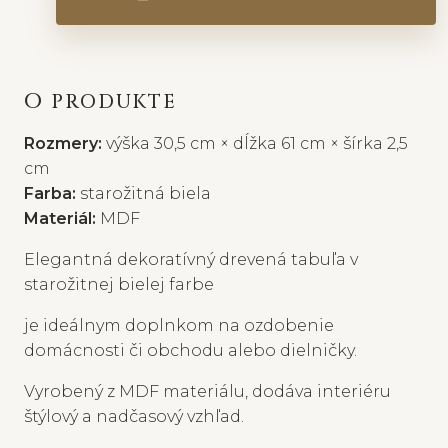
O PRODUKTE
Rozmery:
výška 30,5 cm × dĺžka 61 cm × šírka 2,5
cm
Farba:
starožitná biela
Materiál:
MDF
Elegantná dekoratívný drevená tabuľa v
starožitnej bielej farbe
je ideálnym doplnkom na ozdobenie
domácnosti či obchodu alebo dielničky.
Vyrobený z MDF materiálu, dodáva interiéru
štýlový a nadčasový vzhľad.