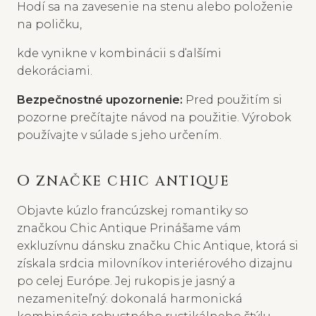
Hodí sa na zavesenie na stenu alebo položenie
na poličku,
kde vynikne v kombinácii s ďalšími
dekoráciami.
Bezpečnostné upozornenie:
Pred použitím si
pozorne prečítajte návod na použitie. Výrobok
používajte v súlade s jeho určením.
O ZNAČKE CHIC ANTIQUE
Objavte kúzlo francúzskej romantiky so
značkou Chic Antique Prinášame vám
exkluzívnu dánsku značku Chic Antique, ktorá si
získala srdcia milovníkov interiérového dizajnu
po celej Európe. Jej rukopis je jasný a
nezameniteľný: dokonalá harmonická