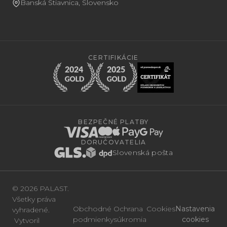
Banská Štiavnica, Slovensko
CERTIFIKÁCIE
BEZPEČNÉ PLATBY
DORUČOVATELIA
Slovenská pošta
© 2026 PALAST.
Všetky práva
Obchodné
Ochrana
Cookies
Nastavenia
vyhradené.
podmienky
súkromia
cookies
Vytvoril