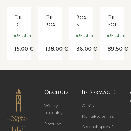
Drevená
Grimaud
Box
Grimau
debnička
box
s
Podnos
old
priehradkami
Skladom
Skladom
Skladom
brick
white
15,00 €
138,00 €
36,00 €
89,50 €
Obchod
Informácie
Všetky
O nás
produkty
Kontaktujte nás
Novinky
Ako nakupovať