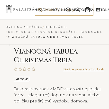
Preskočiť na obsah
ZÁHRADA
NOVINKY
NÁBYTOK
SVIETIDL
ÚVODNÁ STRÁNKA
DEKORÁCIE
DREVENÉ ORIGINÁLNE DEKORÁCIE HANDMADE
VIANOČNÁ TABUĽA CHRISTMAS TREES
V
ianočná tabuľa
Christmas Trees
Buďte prvý kto ohodnotí
-8,90 €
Dekoratívny znak z MDF v starožitnej bielej
farbe – elegantný doplnok na stenu alebo
poličku pre štýlovú výzdobu domova.