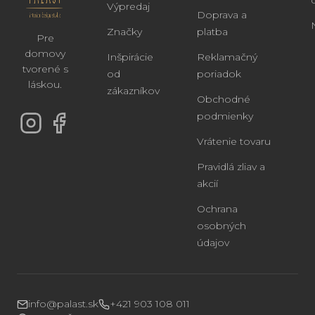
Výpredaj
Doprava a
Značky
platba
Pre
domovy
Inšpirácie
Reklamačný
tvorené s
od
poriadok
láskou.
zákazníkov
Obchodné
podmienky
Vrátenie tovaru
Pravidlá zliav a
akcií
Ochrana
osobných
údajov
info@palast.sk
+421 903 108 011