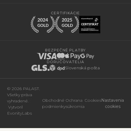
CERTIFIKÁCIE
BEZPEČNÉ PLATBY
DORUČOVATELIA
Slovenská pošta
© 2026 PALAST.
Všetky práva
Obchodné
Ochrana
Cookies
Nastavenia
vyhradené.
podmienky
súkromia
cookies
Vytvoril
EvonityLabs