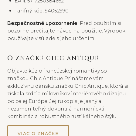
EAN: 5717250384662
Tarifný kód: 94052990
Bezpečnostné upozornenie:
Pred použitím si
pozorne prečítajte návod na použitie. Výrobok
používajte v súlade s jeho určením.
O ZNAČKE CHIC ANTIQUE
Objavte kúzlo francúzskej romantiky so
značkou Chic Antique Prinášame vám
exkluzívnu dánsku značku Chic Antique, ktorá si
získala srdcia milovníkov interiérového dizajnu
po celej Európe. Jej rukopis je jasný a
nezameniteľný: dokonalá harmonická
kombinácia robustného rustikálneho štýlu,...
VIAC O ZNAČKE