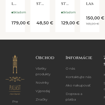
lampa
stolová
stolová
lampa
s
lampa
lampa-
Skladom
Skladom
drevenou
s
podstavec
150,00 €
nohou
béžovým
179,00 €
48,50 €
129,00 €
165,20 €
tienidlom
Obchod
Informácie
Všetky
O nás
produkty
Kontaktujte nás
Novinky
Ako nakupovať
Výpredaj
Doprava a
Značky
platba
Pre