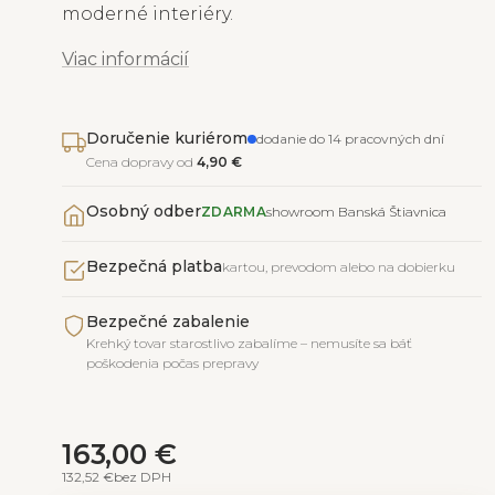
moderné interiéry.
Viac informácií
Doručenie kuriérom
dodanie do 14 pracovných dní
Cena dopravy od
4,90 €
Osobný odber
ZDARMA
showroom Banská Štiavnica
Bezpečná platba
kartou, prevodom alebo na dobierku
Bezpečné zabalenie
Krehký tovar starostlivo zabalíme – nemusíte sa báť
poškodenia počas prepravy
163,00 €
132,52 €
bez DPH