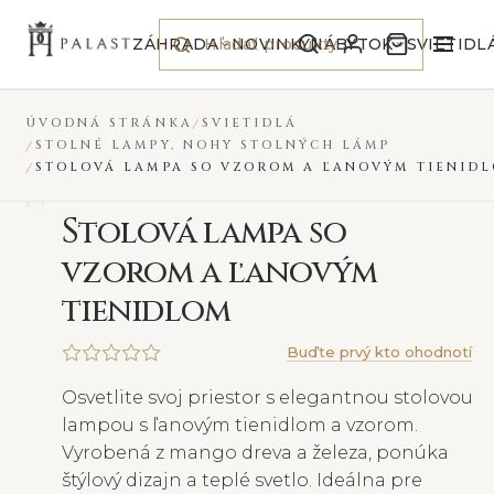
Preskočiť na obsah
NOVINKA
VYPREDANÉ
ZÁHRADA
NOVINKY
NÁBYTOK
SVIETIDL
ÚVODNÁ STRÁNKA
SVIETIDLÁ
STOLNÉ LAMPY, NOHY STOLNÝCH LÁMP
STOLOVÁ LAMPA SO VZOROM A ĽANOVÝM TIENID
S
tolová lampa so
vzorom a ľanovým
tienidlom
Buďte prvý kto ohodnotí
Osvetlite svoj priestor s elegantnou stolovou
lampou s ľanovým tienidlom a vzorom.
Vyrobená z mango dreva a železa, ponúka
štýlový dizajn a teplé svetlo. Ideálna pre