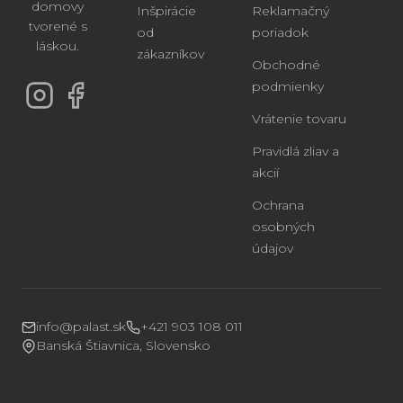
domovy
Inšpirácie
Reklamačný
tvorené s
od
poriadok
láskou.
zákazníkov
Obchodné
podmienky
Vrátenie tovaru
Pravidlá zliav a
akcií
Ochrana
osobných
údajov
info@palast.sk
+421 903 108 011
Banská Štiavnica, Slovensko