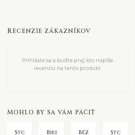
RECENZIE ZÁKAZNÍKOV
Prihláste sa a buďte prvý, kto napíše
recenziu na tento produkt.
MOHLO BY SA VÁM PÁČIŤ
Stolová
Biela
Béžová
Stolná