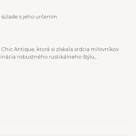
 súlade s jeho určením.
ic Antique, ktorá si získala srdcia milovníkov
nácia robustného rustikálneho štýlu,...