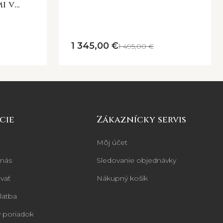
i v
j
1 345,00 €
1 495,00 €
cie
Zákaznícky servis
Môj účet
 nás
Sledovanie objednávky
vať
Nákupný košík
latba
 poriadok