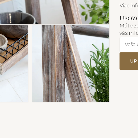
Viac in
Upozo
Máte z
vás in
UP