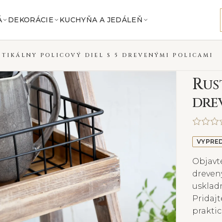
Á
DEKORÁCIE
KUCHYŇA A JEDÁLEŇ
STIKÁLNY POLICOVÝ DIEL S 5 DREVENÝMI POLICAMI
R
us
dre
VYPRE
Objavte
drevený
uskladn
Pridajt
prakti