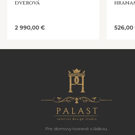
dverová
hrana
2 990,00 €
526,00
Pre domovy tvorené s láskou.