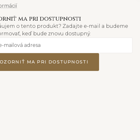
formácií
rniť ma pri dostupnosti
áujem o tento produkt? Zadajte e-mail a budeme
formovať, keď bude znovu dostupný.
OZORNIŤ MA PRI DOSTUPNOSTI