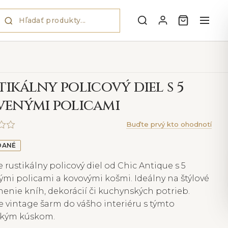
tikálny policový diel s 5
venými policami
Buďte prvý kto ohodnotí
DANÉ
 rustikálny policový diel od Chic Antique s 5
mi policami a kovovými košmi. Ideálny na štýlové
enie kníh, dekorácií či kuchynských potrieb.
e vintage šarm do vášho interiéru s týmto
ckým kúskom.