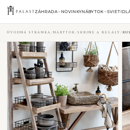
Preskočiť na obsah
VYPREDANÉ
ZÁHRADA
NOVINKY
NÁBYTOK
SVIETIDL
ÚVODNÁ STRÁNKA
NÁBYTOK
SKRINE A REGÁLY
RU