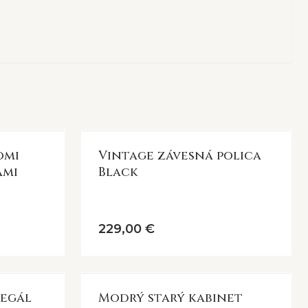
omi
Vintage závesná polica
ami
Black
229,00 €
regál
Modrý starý kabinet