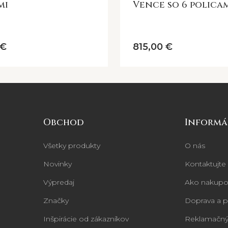
mi
Vence so 6 policam
starožitnej čierne
 €
815,00 €
Obchod
Informá
Všetky produkty
O nás
Novinky
Kontaktujte
Výpredaj
Ako nakupo
Značky
Doprava a p
Inšpirácie od zákazníkov
Reklamačný