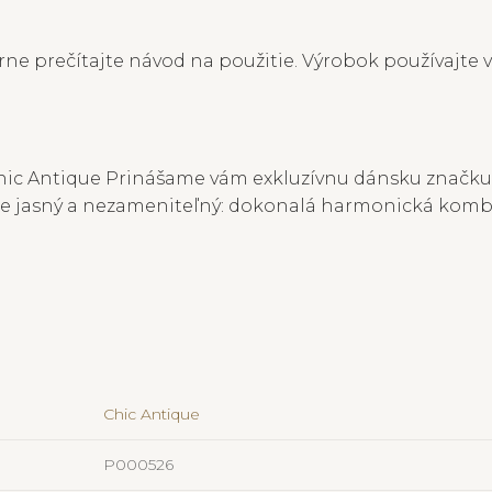
ne prečítajte návod na použitie. Výrobok používajte v
ic Antique Prinášame vám exkluzívnu dánsku značku Ch
 je jasný a nezameniteľný: dokonalá harmonická kombi
Chic Antique
P000526