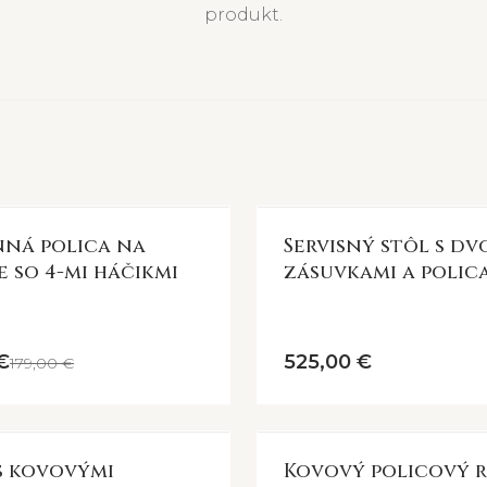
produkt.
ná polica na
Servisný stôl s dv
e so 4-mi háčikmi
zásuvkami a polic
€
525,00 €
179,00 €
s kovovými
Kovový policový 