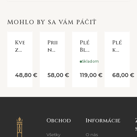
MOHLO BY SA VÁM PÁČIŤ
Kvetinový
Prikrývka
Pléd
Pléd
zelený
na
Blanket
kvetin
prehoz
posteľ
Moutie
so
Skladom
130*180cm
180x250
béžový
sedmok
cm
1830*130cm
48,80 €
58,00 €
119,00 €
68,00 €
Obchod
Informácie
Všetky
O nás