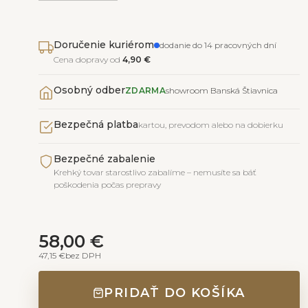
Doručenie kuriérom
dodanie do 14 pracovných dní
Cena dopravy od
4,90 €
Osobný odber
ZDARMA
showroom Banská Štiavnica
Bezpečná platba
kartou, prevodom alebo na dobierku
Bezpečné zabalenie
Krehký tovar starostlivo zabalíme – nemusíte sa báť
poškodenia počas prepravy
58,00 €
47,15 €
bez DPH
PRIDAŤ DO KOŠÍKA