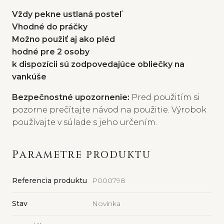
Vždy pekne ustlaná posteľ
Vhodné do práčky
Možno použiť aj ako pléd
hodné pre 2 osoby
k dispozícii sú zodpovedajúce obliečky na
vankúše
Bezpečnostné upozornenie:
Pred použitím si
pozorne prečítajte návod na použitie. Výrobok
používajte v súlade s jeho určením.
PARAMETRE PRODUKTU
Referencia produktu
P000798
Stav
Novinka