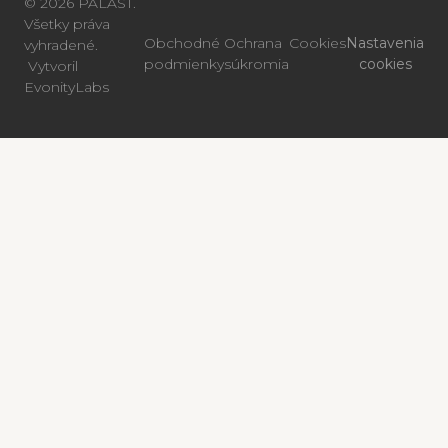
© 2026 PALAST.
Všetky práva
Obchodné
Ochrana
Cookies
Nastavenia
vyhradené.
podmienky
súkromia
cookies
Vytvoril
EvonityLabs