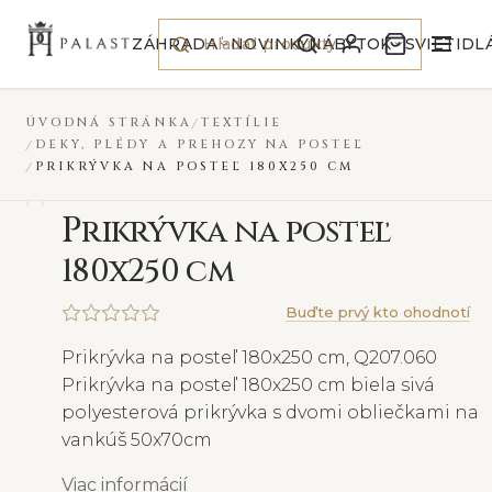
Preskočiť na obsah
NOVINKA
VYPREDANÉ
ZÁHRADA
NOVINKY
NÁBYTOK
SVIETIDL
ÚVODNÁ STRÁNKA
TEXTÍLIE
DEKY, PLÉDY A PREHOZY NA POSTEĽ
PRIKRÝVKA NA POSTEĽ 180X250 CM
P
rikrývka na posteľ
180x250 cm
Buďte prvý kto ohodnotí
Prikrývka na posteľ 180x250 cm, Q207.060
Prikrývka na posteľ 180x250 cm biela sivá
polyesterová prikrývka s dvomi obliečkami na
vankúš 50x70cm
Viac informácií