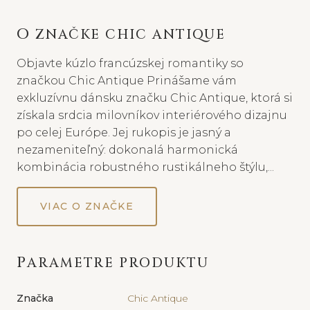
O ZNAČKE CHIC ANTIQUE
Objavte kúzlo francúzskej romantiky so
značkou Chic Antique Prinášame vám
exkluzívnu dánsku značku Chic Antique, ktorá si
získala srdcia milovníkov interiérového dizajnu
po celej Európe. Jej rukopis je jasný a
nezameniteľný: dokonalá harmonická
kombinácia robustného rustikálneho štýlu,...
VIAC O ZNAČKE
PARAMETRE PRODUKTU
Značka
Chic Antique