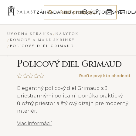
Preskočiť na obsah
NOVINKA
ZÁHRADA
NOVINKY
NÁBYTOK
SVIETIDL
ÚVODNÁ STRÁNKA
NÁBYTOK
KOMODY A MALÉ SKRINKY
POLICOVÝ DIEL GRIMAUD
P
olicový diel Grimaud
Buďte prvý kto ohodnotí
Elegantný policový diel Grimaud s 3
priestrannými policami ponúka praktický
úložný priestor a štýlový dizajn pre moderný
interiér.
Viac informácií