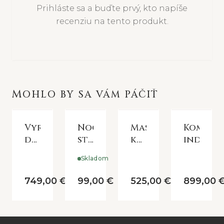
Prihláste sa a buďte prvý, kto napíše
recenziu na tento produkt.
MOHLO BY SA VÁM PÁČIŤ
Vyrezávaná
Nočný
Masívny
Komoda
drevená
stolík
konzolový
industr
skrinka
UNIKA
stolík
Skladom
zo
starého
749,00 €
99,00 €
525,00 €
899,00 
dreva
Grimaud