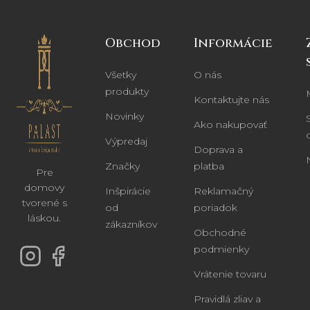
Obchod
Informácie
Všetky
O nás
produkty
Kontaktujte nás
Novinky
Ako nakupovať
Výpredaj
Doprava a
Značky
platba
Pre
domovy
Inšpirácie
Reklamačný
tvorené s
od
poriadok
láskou.
zákazníkov
Obchodné
podmienky
Vrátenie tovaru
Pravidlá zliav a