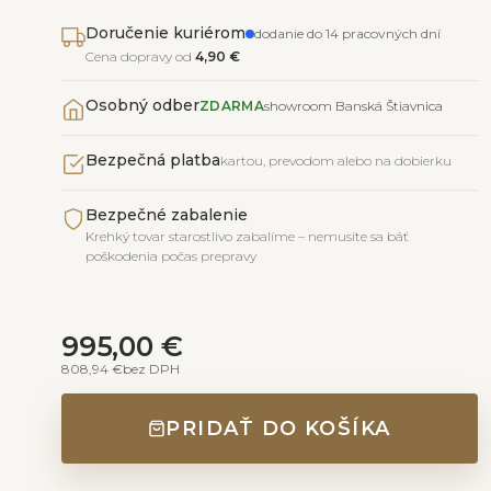
Doručenie kuriérom
dodanie do 14 pracovných dní
Cena dopravy od
4,90 €
Osobný odber
ZDARMA
showroom Banská Štiavnica
Bezpečná platba
kartou, prevodom alebo na dobierku
Bezpečné zabalenie
Krehký tovar starostlivo zabalíme – nemusíte sa báť
poškodenia počas prepravy
995,00 €
808,94 €
bez DPH
PRIDAŤ DO KOŠÍKA