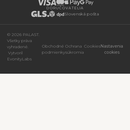
DORUČOVATELIA
Slovenská pošta
© 2026 PALAST.
Všetky práva
Obchodné
Ochrana
Cookies
Nastavenia
vyhradené.
podmienky
súkromia
cookies
Vytvoril
EvonityLabs