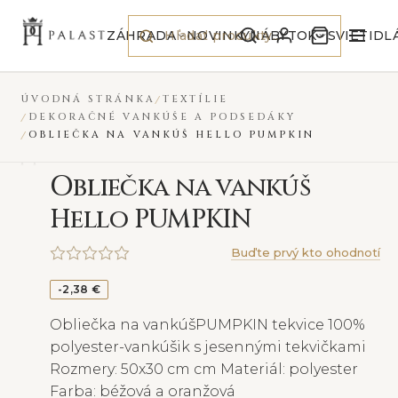
Preskočiť na obsah
ZÁHRADA
NOVINKY
NÁBYTOK
SVIETIDL
ÚVODNÁ STRÁNKA
TEXTÍLIE
DEKORAČNÉ VANKÚŠE A PODSEDÁKY
OBLIEČKA NA VANKÚŠ HELLO PUMPKIN
O
bliečka na vankúš
Hello PUMPKIN
Buďte prvý kto ohodnotí
-2,38 €
Obliečka na vankúšPUMPKIN tekvice 100%
polyester-vankúšik s jesennými tekvičkami
Rozmery: 50x30 cm cm Materiál: polyester
Farba: béžová a oranžová