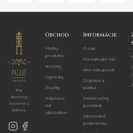
Obchod
Informácie
Všetky
O nás
produkty
Kontaktujte nás
Novinky
Ako nakupovať
Výpredaj
Doprava a
Značky
platba
Pre
domovy
Inšpirácie
Reklamačný
tvorené s
od
poriadok
láskou.
zákazníkov
Obchodné
podmienky