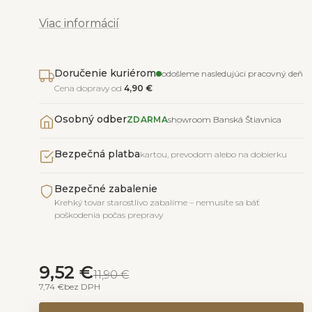
Viac informácií
Doručenie kuriérom
odošleme nasledujúci pracovný deň
Cena dopravy od
4,90 €
Osobný odber
ZDARMA
showroom Banská Štiavnica
Bezpečná platba
kartou, prevodom alebo na dobierku
Bezpečné zabalenie
Krehký tovar starostlivo zabalíme – nemusíte sa báť
poškodenia počas prepravy
9,52 €
11,90 €
7,74 €
bez DPH