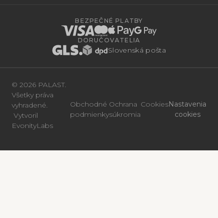
BEZPEČNÉ PLATBY
DORUČOVATELIA
Slovenská pošta
© 2026 PALAST.
Všetky práva
Obchodné
Ochrana
Cookies
Nastavenia
vyhradené.
podmienky
súkromia
cookies
Vytvoril
EvonityLabs