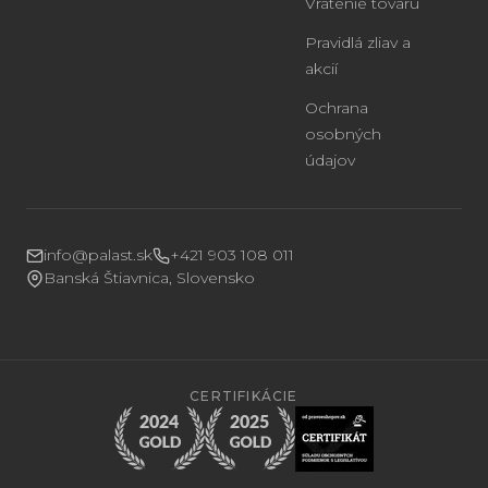
Vrátenie tovaru
Pravidlá zliav a
akcií
Ochrana
osobných
údajov
info@palast.sk
+421 903 108 011
Banská Štiavnica, Slovensko
CERTIFIKÁCIE