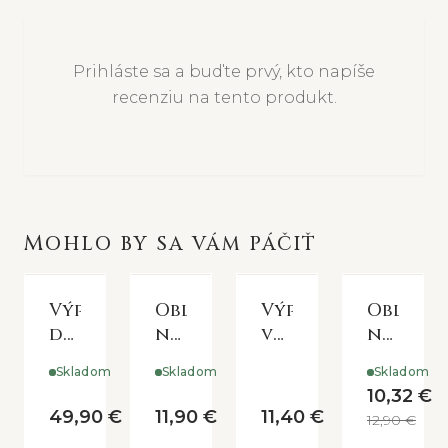
Prihláste sa a buďte prvý, kto napíše
recenziu na tento produkt.
MOHLO BY SA VÁM PÁČIŤ
Výplň
Obliečka
Výplň
Obliečk
do
na
vankúša
na
vankúša
vankúš
50*50
vankúš
Skladom
Skladom
Skladom
80x80
PUMPKIN
cm
COUNTR
10,32 €
cm
STYLE
49,90 €
11,90 €
11,40 €
12,90 €
PUMPKI