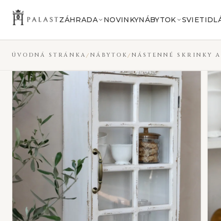
Preskočiť na obsah
VYPREDANÉ
ZÁHRADA
NOVINKY
NÁBYTOK
SVIETIDL
ÚVODNÁ STRÁNKA
NÁBYTOK
NÁSTENNÉ SKRINKY A