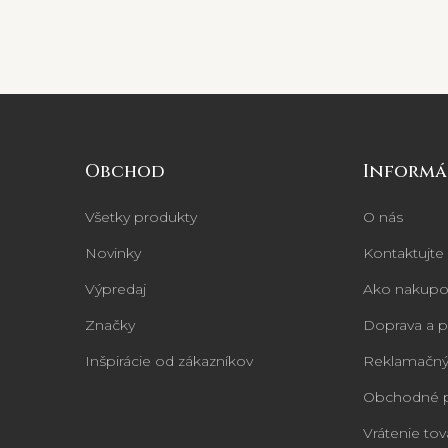
Obchod
Informá
Všetky produkty
O nás
Novinky
Kontaktujte
Výpredaj
Ako nakupo
Značky
Doprava a p
Inšpirácie od zákazníkov
Reklamačný
Obchodné 
Vrátenie tov