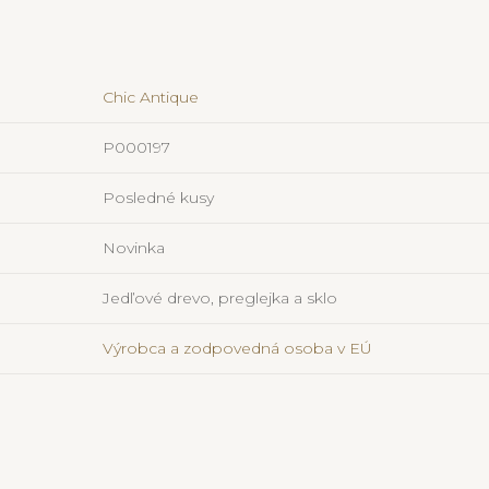
Chic Antique
P000197
Posledné kusy
Novinka
Jedľové drevo, preglejka a sklo
Výrobca a zodpovedná osoba v EÚ