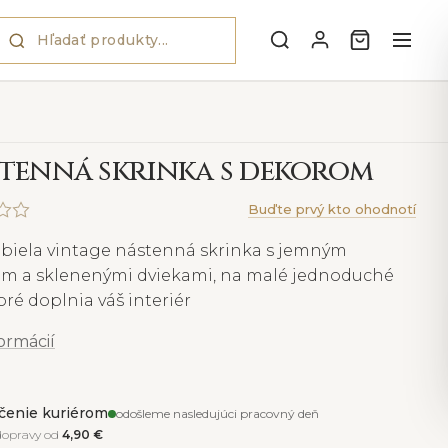
tenná skrinka s dekorom
Buďte prvý kto ohodnotí
 biela vintage nástenná skrinka s jemným
m a sklenenými dviekami, na malé jednoduché
toré doplnia váš interiér
formácií
čenie kuriérom
odošleme nasledujúci pracovný deň
dopravy od
4,90 €