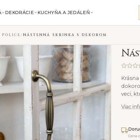
Á
DEKORÁCIE
KUCHYŇA A JEDÁLEŇ
 POLICE
NÁSTENNÁ SKRINKA S DEKOROM
N
ás
Krásna
dokoro
veci, k
Viac in
Doru
Cena 