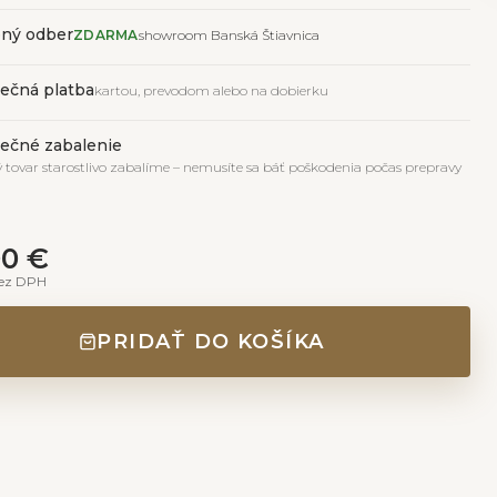
ný odber
ZDARMA
showroom Banská Štiavnica
ečná platba
kartou, prevodom alebo na dobierku
ečné zabalenie
 tovar starostlivo zabalíme – nemusíte sa báť poškodenia počas prepravy
00 €
ez DPH
PRIDAŤ DO KOŠÍKA