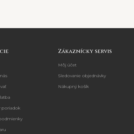
cie
Zákaznícky servis
Môj účet
 nás
Sledovanie objednávky
vať
Nákupný košík
latba
 poriadok
podmienky
aru