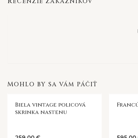
RECENZIE ZÁKAZNÍKOV
MOHLO BY SA VÁM PÁČIŤ
Biela vintage policová
Francú
skrinka nastenu
259,00 €
595,00