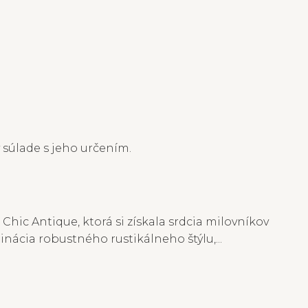
 súlade s jeho určením.
ic Antique, ktorá si získala srdcia milovníkov
nácia robustného rustikálneho štýlu,...