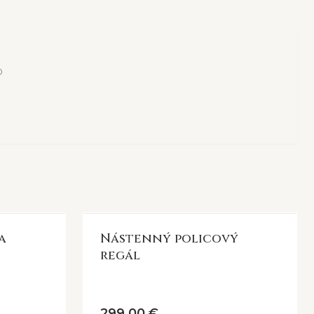
o
a
Nástenný policový
regál
299,00 €