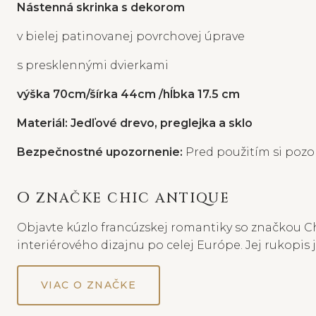
Nástenná skrinka s dekorom
v bielej patinovanej povrchovej úprave
s presklennými dvierkami
výška 70cm/šírka 44cm /hĺbka 17.5 cm
Materiál: Jedľové drevo, preglejka a sklo
Bezpečnostné upozornenie:
Pred použitím si pozor
O ZNAČKE CHIC ANTIQUE
Objavte kúzlo francúzskej romantiky so značkou Ch
interiérového dizajnu po celej Európe. Jej rukopis
VIAC O ZNAČKE