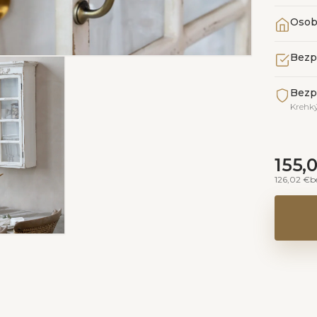
Osob
Bezp
Bezp
Krehký
155,
126,02 €
b