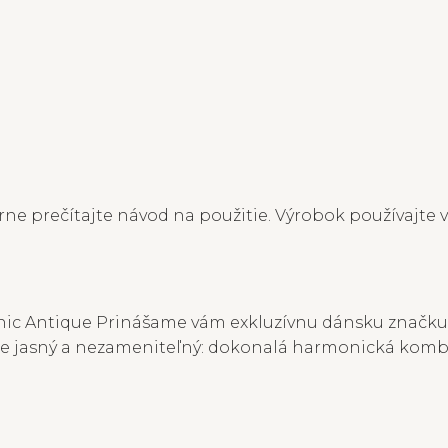
ne prečítajte návod na použitie. Výrobok používajte v
ic Antique Prinášame vám exkluzívnu dánsku značku Ch
 je jasný a nezameniteľný: dokonalá harmonická kombi