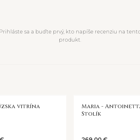
Prihláste sa a buďte prvý, kto napíše recenziu na tent
produkt.
zska vitrína
Maria - Antoinett
Stolík
 €
269,00 €