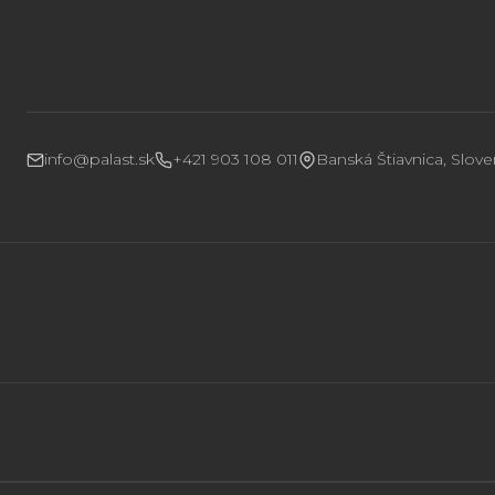
info@palast.sk
+421 903 108 011
Banská Štiavnica, Slov