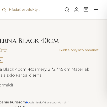
erna Black 40cm
Buďte prvý kto ohodnotí
€
a Black 40cm -Rozmery: 21*21*45 cm Materiál:
 a sklo Farba: čierna
formácií
čenie kuriérom
dodanie do 14 pracovných dní