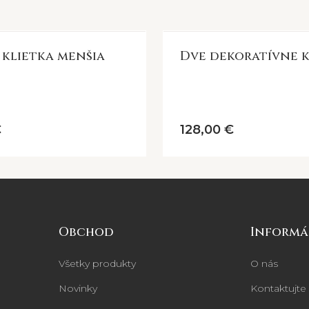
 klietka menšia
Dve dekoratívne k
€
128,00 €
Obchod
Informá
Všetky produkty
O nás
Novinky
Kontaktujte