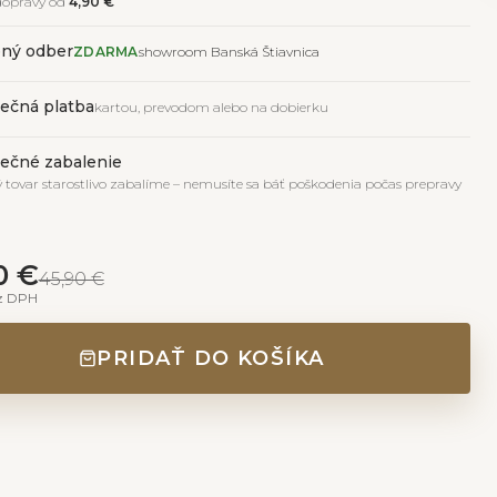
dopravy od
4,90 €
ný odber
ZDARMA
showroom Banská Štiavnica
ečná platba
kartou, prevodom alebo na dobierku
ečné zabalenie
 tovar starostlivo zabalíme – nemusíte sa báť poškodenia počas prepravy
0 €
45,90 €
z DPH
PRIDAŤ DO KOŠÍKA