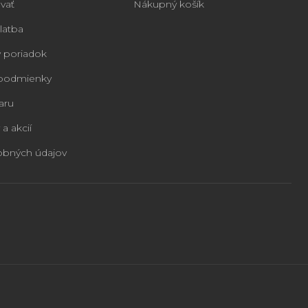
vať
Nákupný košík
latba
 poriadok
podmienky
aru
 a akcií
obných údajov