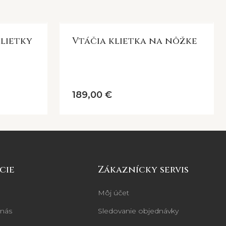
lietky
Vtáčia klietka na nôžke
189,00 €
cie
Zákaznícky servis
Môj účet
 nás
Sledovanie objednávky