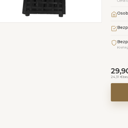
Cena 
Osob
Bezp
Bezp
Krehký
29,9
24,31 €
be