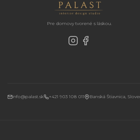
Pre domovy tvorené s láskou.
info@palast.sk
+421 903 108 011
Banská Štiavnica, Slov