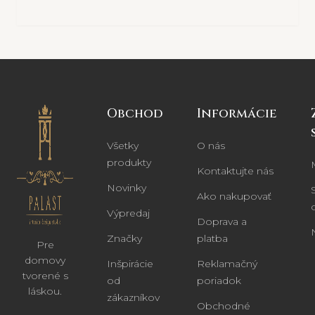
Obchod
Informácie
Všetky
O nás
produkty
Kontaktujte nás
Novinky
Ako nakupovať
Výpredaj
Doprava a
Značky
platba
Pre
domovy
Inšpirácie
Reklamačný
tvorené s
od
poriadok
láskou.
zákazníkov
Obchodné