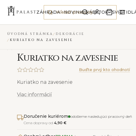
Preskočiť na obsah
ZÁHRADA
NOVINKY
NÁBYTOK
SVIETIDL
ÚVODNÁ STRÁNKA
DEKORÁCIE
KURIATKO NA ZAVESENIE
K
uriatko na zavesenie
Buďte prvý kto ohodnotí
Kuriatko na zavesenie
Viac informácií
Doručenie kuriérom
odošleme nasledujúci pracovný deň
Cena dopravy od
4,90 €