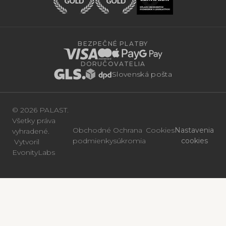
BEZPEČNÉ PLATBY
DORUČOVATELIA
Slovenská pošta
© 2026 PALAST.
Všetky práva
Obchodné
Ochrana
Cookies
Nastavenia
vyhradené.
podmienky
súkromia
cookies
Vytvoril
EvonityLabs