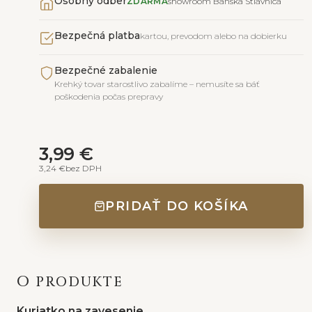
Osobný odber
ZDARMA
showroom Banská Štiavnica
Bezpečná platba
kartou, prevodom alebo na dobierku
Bezpečné zabalenie
Krehký tovar starostlivo zabalíme – nemusíte sa báť
poškodenia počas prepravy
3,99 €
3,24 €
bez DPH
PRIDAŤ DO KOŠÍKA
O PRODUKTE
Kuriatko na zavesenie