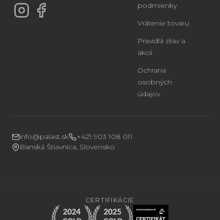
podmienky
Vrátenie tovaru
Pravidlá zliav a
akcií
Ochrana
osobných
údajov
info@palast.sk
+421 903 108 011
Banská Štiavnica, Slovensko
CERTIFIKÁCIE