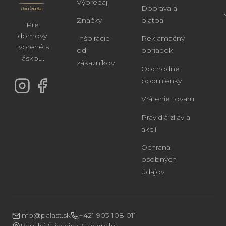
Výpredaj
Doprava a
Značky
platba
Pre
domovy
Inšpirácie
Reklamačný
tvorené s
od
poriadok
láskou.
zákazníkov
Obchodné
podmienky
Vrátenie tovaru
Pravidlá zliav a
akcií
Ochrana
osobných
údajov
info@palast.sk
+421 903 108 011