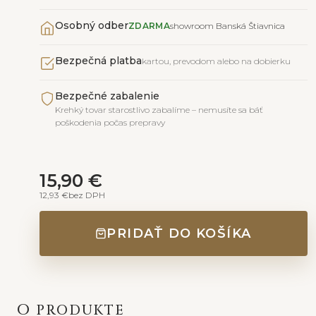
Osobný odber
ZDARMA
showroom Banská Štiavnica
Bezpečná platba
kartou, prevodom alebo na dobierku
Bezpečné zabalenie
Krehký tovar starostlivo zabalíme – nemusíte sa báť
poškodenia počas prepravy
15,90 €
12,93 €
bez DPH
PRIDAŤ DO KOŠÍKA
O PRODUKTE