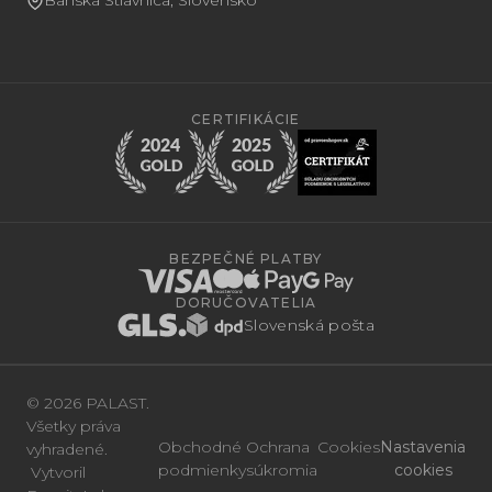
Banská Štiavnica, Slovensko
CERTIFIKÁCIE
BEZPEČNÉ PLATBY
DORUČOVATELIA
Slovenská pošta
© 2026 PALAST.
Všetky práva
Obchodné
Ochrana
Cookies
Nastavenia
vyhradené.
podmienky
súkromia
cookies
Vytvoril