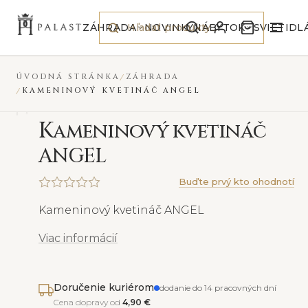
Preskočiť na obsah
VYPREDANÉ
ZÁHRADA
NOVINKY
NÁBYTOK
SVIETIDL
ÚVODNÁ STRÁNKA
ZÁHRADA
KAMENINOVÝ KVETINÁČ ANGEL
K
ameninový kvetináč
ANGEL
Buďte prvý kto ohodnotí
Kameninový kvetináč ANGEL
Viac informácií
Doručenie kuriérom
dodanie do 14 pracovných dní
Cena dopravy od
4,90 €