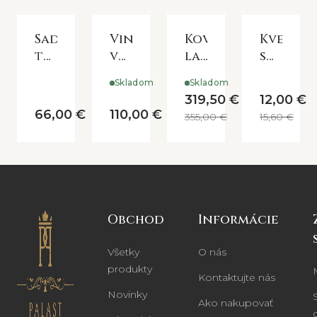
Sada
Vintage
Kovová
Kvetin
troch
vtáčik
lavička
s
koruniek
na
Amely
ryhami
Skladom
Skladom
podstavci
319,50 €
12,00 €
-
66,00 €
110,00 €
355,00 €
15,60 €
dekorácia
Obchod
Informácie
Všetky
O nás
produkty
Kontaktujte nás
Novinky
Ako nakupovať