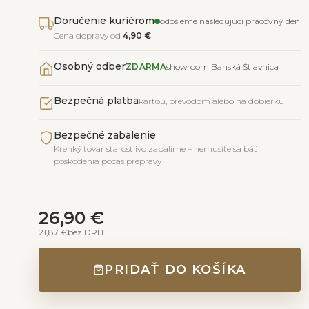
Doručenie kuriérom
odošleme nasledujúci pracovný deň
Cena dopravy od
4,90 €
Osobný odber
ZDARMA
showroom Banská Štiavnica
Bezpečná platba
kartou, prevodom alebo na dobierku
Bezpečné zabalenie
Krehký tovar starostlivo zabalíme – nemusíte sa báť
poškodenia počas prepravy
26,90 €
21,87 €
bez DPH
PRIDAŤ DO KOŠÍKA