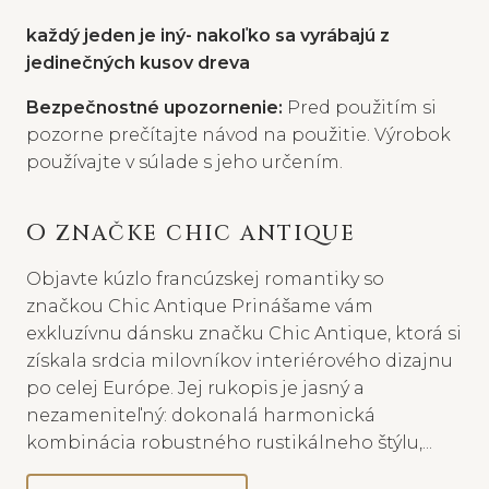
každý jeden je iný- nakoľko sa vyrábajú z
jedinečných kusov dreva
Bezpečnostné upozornenie:
Pred použitím si
pozorne prečítajte návod na použitie. Výrobok
používajte v súlade s jeho určením.
O ZNAČKE CHIC ANTIQUE
Objavte kúzlo francúzskej romantiky so
značkou Chic Antique Prinášame vám
exkluzívnu dánsku značku Chic Antique, ktorá si
získala srdcia milovníkov interiérového dizajnu
po celej Európe. Jej rukopis je jasný a
nezameniteľný: dokonalá harmonická
kombinácia robustného rustikálneho štýlu,...