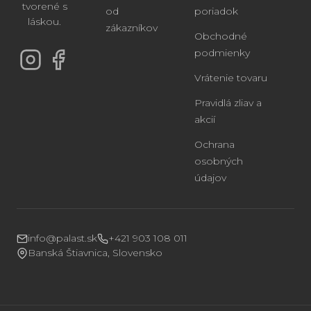
tvorené s
od
poriadok
láskou.
zákazníkov
Obchodné
podmienky
Vrátenie tovaru
Pravidlá zliav a
akcií
Ochrana
osobných
údajov
info@palast.sk
+421 903 108 011
Banská Štiavnica, Slovensko