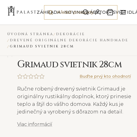
Preskočiť na obsah
VYPREDANÉ
ZÁHRADA
NOVINKY
NÁBYTOK
SVIETIDL
ÚVODNÁ STRÁNKA
DEKORÁCIE
DREVENÉ ORIGINÁLNE DEKORÁCIE HANDMADE
GRIMAUD SVIETNIK 28CM
G
rimaud svietnik 28cm
Buďte prvý kto ohodnotí
Ručne robený drevený svietnik Grimaud je
originálny rustikálny doplnok, ktorý prinesie
teplo a štýl do vášho domova. Každý kus je
jedinečný a vyrobený s dôrazom na detail.
Viac informácií