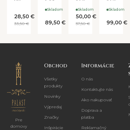
UNIQUE
podnos
UNIKA
Skladom
Skladom
Skladom
-
28,50 €
50,00 €
menšie
89,50 €
99,00 €
33,50 €
57,50 €
Obchod
Informácie
Všetky
O nás
produkty
Kontaktujte nás
Novinky
Ako nakupovať
Výpredaj
Doprava a
Značky
platba
Pre
domovy
Inšpirácie
Reklamačný